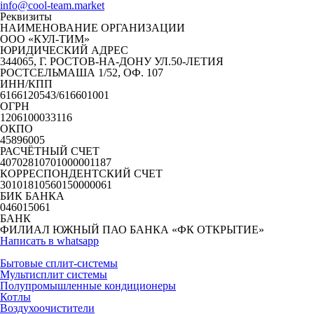
info@cool-team.market
Реквизиты
НАИМЕНОВАНИЕ ОРГАНИЗАЦИИ
ООО «КУЛ-ТИМ»
ЮРИДИЧЕСКИЙ АДРЕС
344065, Г. РОСТОВ-НА-ДОНУ УЛ.50-ЛЕТИЯ
РОСТСЕЛЬМАША 1/52, ОФ. 107
ИНН/КПП
6166120543/616601001
ОГРН
1206100033116
ОКПО
45896005
РАСЧЁТНЫЙ СЧЕТ
40702810701000001187
КОРРЕСПОНДЕНТСКИЙ СЧЕТ
30101810560150000061
БИК БАНКА
046015061
БАНК
ФИЛИАЛ ЮЖНЫЙ ПАО БАНКА «ФК ОТКРЫТИЕ»
Написать в whatsapp
Бытовые сплит-системы
Мультисплит системы
Полупромышленные кондиционеры
Котлы
Воздухоочистители