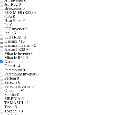
Air inverter
0
Air R32
0
Breezeless
0
FDXM-F9 (R32)
0
Gaia
0
Heat Force
0
Ice
0
ICE inverter
0
Ichi
+5
ICHI R32
+3
Kanami
+15
Kanami Inverter
+5
Kanami R32
+5
Miracle Inverter
0
Miracle R32
0
Naomi
Omori
+4
Paramount
0
Paramount Inverter
0
Perfera
0
Persona
0
Persona inverter
0
Quantum
+1
Sensira
0
SIBERIA
0
TAMASHI
+2
Tiba
+5
Tokachi
+3