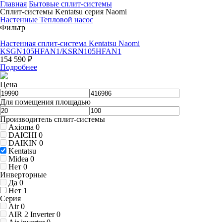
Главная
Бытовые сплит-системы
Сплит-системы Kentatsu серия Naomi
Настенные
Тепловой насос
Фильтр
Настенная сплит-система Kentatsu Naomi
KSGN105HFAN1/KSRN105HFAN1
154 590 ₽
Подробнее
Цена
Для помещения площадью
Производитель сплит-системы
Axioma
0
DAICHI
0
DAIKIN
0
Kentatsu
Midea
0
Нет
0
Инверторные
Да
0
Нет
1
Серия
Air
0
AIR 2 Inverter
0