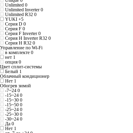
Unique
0
Unlimited
0
Unlimited Inverter
0
Unlimited R32
0
YUKI
+5
Серия D
0
Серия F
0
Серия F Inverter
0
Серия H Inverter R32
0
Серия H R32
0
Управление по Wi-Fi
в комплекте
0
нет
1
опция
0
Цвет сплит-системы
Белый
1
Облачный кондиционер
Нет
1
Обогрев зимой
-7~24
0
-15~24
0
-15~30
0
-15~50
0
-25~24
0
-25~30
0
-30~24
0
Да
0
Нет
1