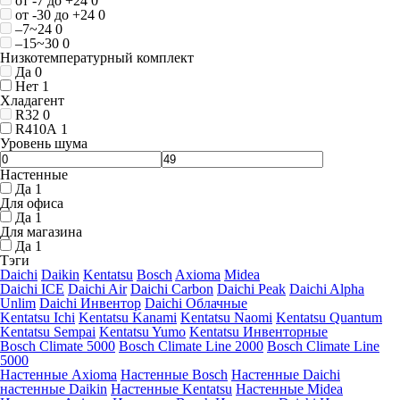
от -7 до +24
0
от -30 до +24
0
–7~24
0
–15~30
0
Низкотемпературный комплект
Да
0
Нет
1
Хладагент
R32
0
R410A
1
Уровень шума
Настенные
Да
1
Для офиса
Да
1
Для магазина
Да
1
Тэги
Daichi
Daikin
Kentatsu
Bosch
Axioma
Midea
Daichi ICE
Daichi Air
Daichi Carbon
Daichi Peak
Daichi Alpha
Unlim
Daichi Инвентор
Daichi Облачные
Kentatsu Ichi
Kentatsu Kanami
Kentatsu Naomi
Kentatsu Quantum
Kentatsu Sempai
Kentatsu Yumo
Kentatsu Инвенторные
Bosch Climate 5000
Bosch Climate Line 2000
Bosch Climate Line
5000
Настенные Axioma
Настенные Bosch
Настенные Daichi
настенные Daikin
Настенные Kentatsu
Настенные Midea