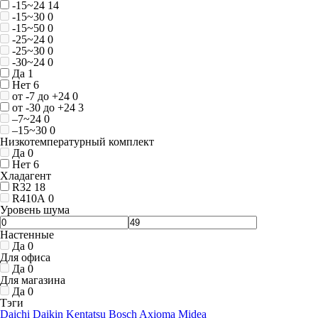
-15~24
14
-15~30
0
-15~50
0
-25~24
0
-25~30
0
-30~24
0
Да
1
Нет
6
от -7 до +24
0
от -30 до +24
3
–7~24
0
–15~30
0
Низкотемпературный комплект
Да
0
Нет
6
Хладагент
R32
18
R410A
0
Уровень шума
Настенные
Да
0
Для офиса
Да
0
Для магазина
Да
0
Тэги
Daichi
Daikin
Kentatsu
Bosch
Axioma
Midea