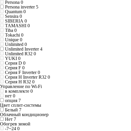
Persona
0
Persona inverter
5
Quantum
0
Sensira
0
SIBERIA
0
TAMASHI
0
Tiba
0
Tokachi
0
Unique
0
Unlimited
0
Unlimited Inverter
4
Unlimited R32
0
YUKI
0
Серия D
0
Серия F
0
Серия F Inverter
0
Серия H Inverter R32
0
Серия H R32
0
Управление по Wi-Fi
в комплекте
0
нет
0
опция
7
Цвет сплит-системы
Белый
7
Облачный кондиционер
Нет
7
Обогрев зимой
-7~24
0