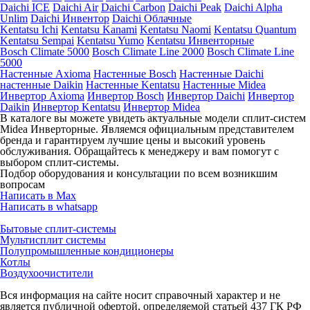
Daichi ICE
Daichi Air
Daichi Carbon
Daichi Peak
Daichi Alpha
Unlim
Daichi Инвентор
Daichi Облачные
Kentatsu Ichi
Kentatsu Kanami
Kentatsu Naomi
Kentatsu Quantum
Kentatsu Sempai
Kentatsu Yumo
Kentatsu Инвенторные
Bosch Climate 5000
Bosch Climate Line 2000
Bosch Climate Line
5000
Настенные Axioma
Настенные Bosch
Настенные Daichi
настенные Daikin
Настенные Kentatsu
Настенные Midea
Инвертор Axioma
Инвертор Bosch
Инвертор Daichi
Инвертор
Daikin
Инвертор Kentatsu
Инвертор Midea
В каталоге вы можете увидеть актуальные модели сплит-систем
Midea Инверторные. Являемся официальным представителем
бренда и гарантируем лучшие цены и высокий уровень
обслуживания. Обращайтесь к менеджеру и вам помогут с
выбором сплит-системы.
Подбор оборудования и консультации по всем возникшим
вопросам
Написать в Max
Написать в whatsapp
Бытовые сплит-системы
Мультисплит системы
Полупромышленные кондиционеры
Котлы
Воздухоочистители
Вся информация на сайте носит справочный характер и не
является публичной офертой, определяемой статьей 437 ГК РФ