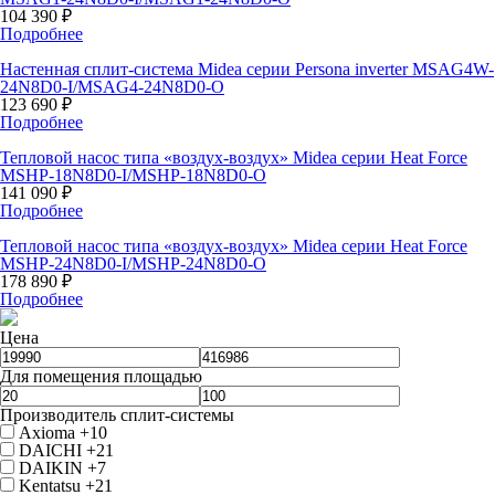
104 390 ₽
Подробнее
Настенная сплит-система Midea серии Persona inverter MSAG4W-
24N8D0-I/MSAG4-24N8D0-O
123 690 ₽
Подробнее
Тепловой насос типа «воздух-воздух» Midea серии Heat Force
MSHP-18N8D0-I/MSHP-18N8D0-O
141 090 ₽
Подробнее
Тепловой насос типа «воздух-воздух» Midea серии Heat Force
MSHP-24N8D0-I/MSHP-24N8D0-O
178 890 ₽
Подробнее
Цена
Для помещения площадью
Производитель сплит-системы
Axioma
+10
DAICHI
+21
DAIKIN
+7
Kentatsu
+21