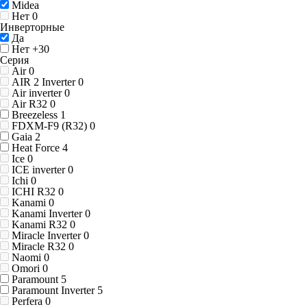
Midea
Нет
0
Инверторные
Да
Нет
+30
Серия
Air
0
AIR 2 Inverter
0
Air inverter
0
Air R32
0
Breezeless
1
FDXM-F9 (R32)
0
Gaia
2
Heat Force
4
Ice
0
ICE inverter
0
Ichi
0
ICHI R32
0
Kanami
0
Kanami Inverter
0
Kanami R32
0
Miracle Inverter
0
Miracle R32
0
Naomi
0
Omori
0
Paramount
5
Paramount Inverter
5
Perfera
0