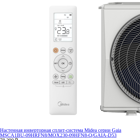
Настенная инверторная сплит-система Midea серии Gaia
MSCA1BU-09HRFN8/MOX230-09HFN8-Q/GAIA-D53